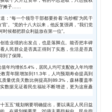
守摊子……
道：“每一个领导干部都要拎着‘乌纱帽’为民干
做‘官’。”党的十八大以来，他反复强调，“我们党
何时候都把群众利益放在第一位”。
部创造业绩的出发点，也是落脚点。能否把丰碑
要看人民群众是否真正得到了实惠，生活是否真
得到了保障。
总值年均增长5.4%，居民人均可支配收入年均增
受教育年限增加到11.3年，人均预期寿命提高到
空气质量优良天数比例提高到89.3%，森林覆盖率
扎实数据见证着民生福祉不断增进，更为这座矗
。
年。“十五五”规划纲要明确提出，要以满足人民日益
的。在规划纲要里，20项主要指标中，民生指