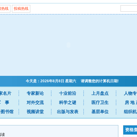
错热线
投稿热线
今天是：2026年8月8日 星期六 请调整您的计算机日期!
家名片
专家新论
十业前沿
上月盘点
人物专
军 事
对外交流
科学之谜
医疗卫生
房 地 
子图书馆
视频讲堂
出版与发表
基层单位
组织机
资格
阅读