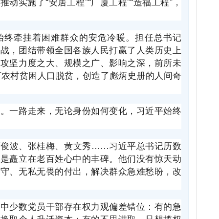
动实施了“安居工程”“广厦工程”“造福工程”，
始终牵挂着困难群众的安危冷暖。担任总书记
出战，团结带领全国各族人民打赢了人类历史上
贫攻坚力度之大、规模之广、影响之深，前所未
9万农村贫困人口脱贫，创造了彪炳史册的人间奇
么。一路走来，无论身份如何变化，习近平始终
廖俊波、张桂梅、黄文秀……习近平总书记历数
都是矗立在老百姓心中的丰碑。他们没有惊天动
坚守、无私无畏的付出，解决群众急难愁盼，改
实中少数党员干部存在权力观偏差错位：有的急
来换取个人升迁资本；有的不思进取，只想揽权