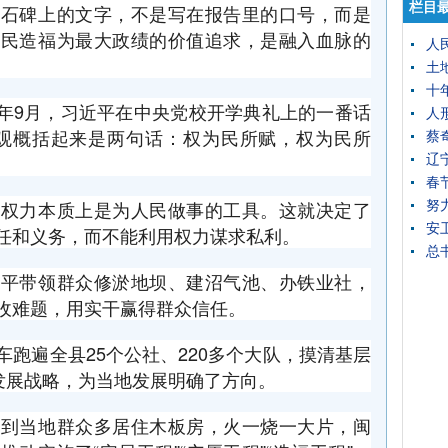
栏目
在石碑上的文字，不是写在报告里的口号，而是
为民造福为最大政绩的价值追求，是融入血脉的
人
土
十
10年9月，习近平在中央党校开学典礼上的一番话
人
力观概括起来是两句话：权为民所赋，权为民所
蔡
辽
春
的权力本质上是为人民做事的工具。这就决定了
努
安
任和义务，而不能利用权力谋求私利。
总
近平带领群众修淤地坝、建沼气池、办铁业社，
收难题，用实干赢得群众信任。
跑遍全县25个公社、220多个大队，摸清基层
济发展战略，为当地发展明确了方向。
解到当地群众多居住木板房，火一烧一大片，闽