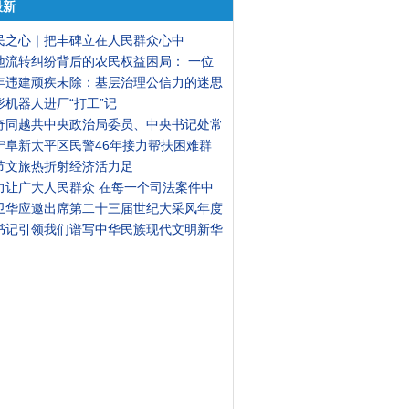
最新
民之心｜把丰碑立在人民群众心中
地流转纠纷背后的农民权益困局： 一位
年违建顽疾未除：基层治理公信力的迷思
形机器人进厂“打工”记
奇同越共中央政治局委员、中央书记处常
宁阜新太平区民警46年接力帮扶困难群
节文旅热折射经济活力足
力让广大人民群众 在每一个司法案件中
卫华应邀出席第二十三届世纪大采风年度
书记引领我们谱写中华民族现代文明新华