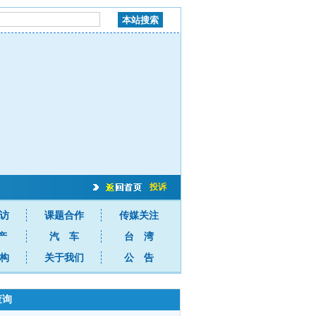
投诉
访
课题合作
传媒关注
产
汽 车
台 湾
构
关于我们
公 告
查询