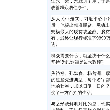
江水一灌，水就进了屋，于是推
改善群众居住条件。
从人民中走来，习近平心中
后，他提出精准脱贫、尽锐
规模最大的脱贫攻坚战。脱
有，最终让现行标准下989
迹。
群众需要什么，就坚决干什
坚持“为民造福是最大政绩”。
焦裕禄、孔繁森、杨善洲、
的这些先进典型，每个名字
地的壮举，却以日复一日的
变了一方百姓的生活。
与之形成鲜明对比的是，现
功近利，不惜损害群众利益