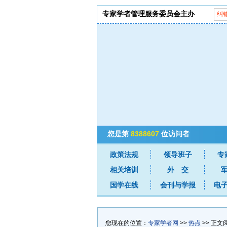
专家学者管理服务委员会主办
纠
您是第
8388607
位访问者
政策法规
领导班子
专
相关培训
外 交
国学在线
会刊与学报
电
您现在的位置：
专家学者网
>>
热点
>> 正文