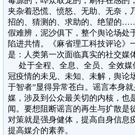
毒源的，哗众取宠的，刷存在感的
夹杂着恐慌、愤怒、无助、无奈，
招的、猜测的、求助的、绝望的…
假难辨，泥沙俱下，整个舆论场处
陷进共情。《麻省理工科技评论》
是：人类第一次面临真实的社交媒
处于全程、全息、全员、全效媒
冠疫情的未见、未知、未解，舆论场
于智者”显得异常苍白。谣言本身就
媒，涉及到公众最关切的内核，也
闻。要想阻断谣言的再生与扩散是
对策就是强身健体，提高自身信息
提高媒介的素养。