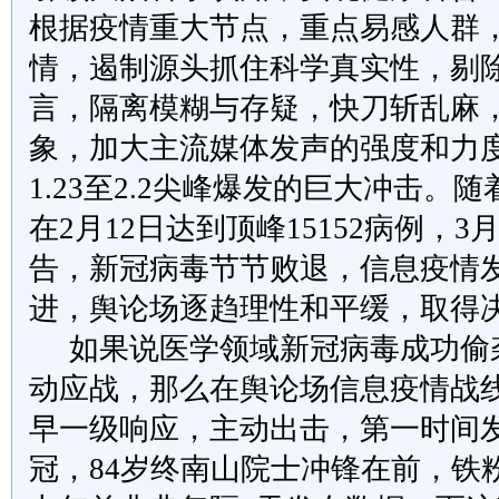
根据疫情重大节点，重点易感人群
情，遏制源头抓住科学真实性，剔
言，隔离模糊与存疑，快刀斩乱麻
象，加大主流媒体发声的强度和力
1.23
至
2.2
尖峰爆发的巨大冲击。随
在
2
月
12
日达到顶峰
15152
病例，
3
告，新冠病毒节节败退，信息疫情
进，舆论场逐趋理性和平缓，取得
如果说医学领域新冠病毒成功偷
动应战，那么在舆论场信息疫情战
早一级响应，主动出击，第一时间
冠，
84
岁终南山院士冲锋在前，铁