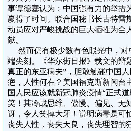
事谭德塞认为：中国强有力的举措
赢得了时间。联合国秘书长古特雷
动员应对严峻挑战的巨大牺牲为全
献。
然而仍有极少数有色眼光中，对
端尖刻。《华尔街日报》载文的辩题
真正的东亚病夫”，胆敢触碰中国人
疤，人性何在？美国福克斯新闻台
国人民应该就新冠肺炎疫情“正式道
笑！其冷战思维、傲慢、偏见、无
讶，令人笑掉大牙！说明病毒是可
丧失人性，丧失天良，丧失理智的