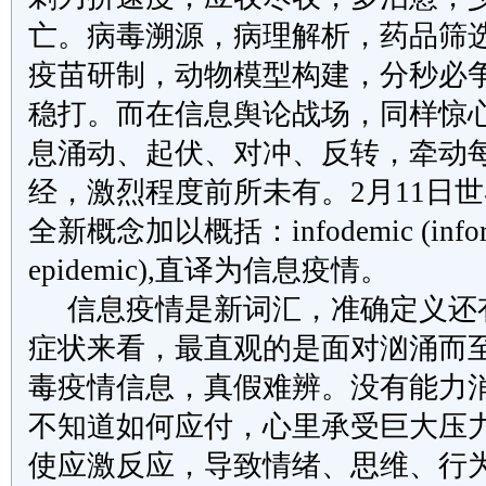
亡。病毒溯源，病理解析，药品筛
疫苗研制，动物模型构建，分秒必
稳打。而在信息舆论战场，同样惊
息涌动、起伏、对冲、反转，牵动
经，激烈程度前所未有。
2
月
11
日世
全新概念加以概括：
infodemic (info
epidemic),
直译为信息疫情。
信息疫情是新词汇，准确定义还
症状来看，最直观的是面对汹涌而
毒疫情信息，真假难辨。没有能力
不知道如何应付，心里承受巨大压
使应激反应，导致情绪、思维、行