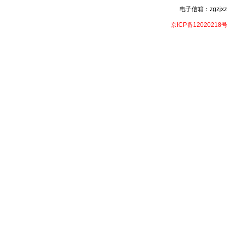
电子信箱：zgzjxzx
京ICP备12020218号