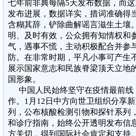
七年前非典每隔
5
天发布数据，而这
发布进展，数据详实，措词准确得
含糊其辞，铲除曲解谣言滋生土壤
明、及时有效，公众拥有知情权和
气，遇事不慌，主动积极配合并参
防。在非常时期，平凡小事可产生
展示国家意志和民族脊梁顶天立地
国形象。
中国人民始终坚守在疫情最前线
作。
1
月
12
日中方向世卫组织分享新
列，公布核酸检测引物和探针系列
和诊疗指南，始终公开透明发布信
方关切，得到国际社会肯定和支持