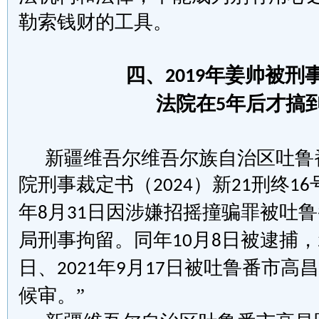
勒索钱财的工具。
四、
年姜帅被刑
2019
法院在
年后才搞
5
新疆维吾尔维吾尔族自治区吐鲁
院刑事裁定书（
）新
刑终
2024
21
16
年
月
日因涉嫌招摇撞骗罪被吐鲁
8
31
局刑事拘留。同年
月
日被逮捕，
10
8
日、
年
月
日被吐鲁番市高昌
2021
9
17
候审。”