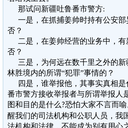
那试问新疆吐鲁番市警方
:
一是
，
在抓捕姜帅时持有公安部
否
？
二是
，
在姜帅经营的业务中，有
否
？
三是
，
为何远在数千里之外的新
林胜境内的所谓
“犯罪”事情
的
？
四是
，
谁举报他，其事实真相是
番市警方接收举报者与所谓举报人
图和目的是什么
恐怕大家不言而喻
?
醒我们的司法机构和公职人员，我
法机构和法律，不能成为别有用心