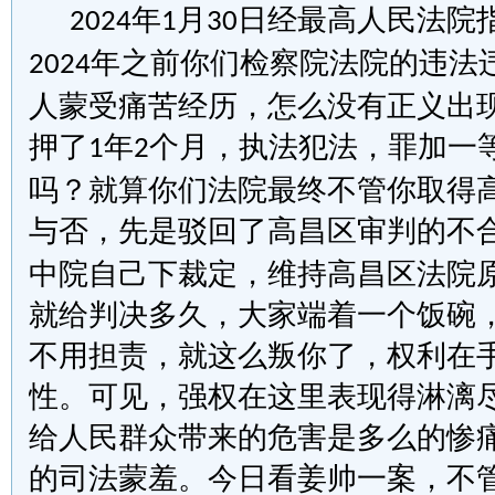
年
月
日经最高人民法院
2024
1
30
年之前你们检察院法院的违法
2024
人蒙受痛苦经历，怎么没有正义出
押了
年
个月
，
执法犯法，罪加一
1
2
吗？就算你们法院最终不管你取得
与否
，
先是驳回了高昌区审判的不
中院自己下裁定，维持高昌区法院
就给判决多久，大家端着一个饭碗
不用担责，就这么叛你了，
权利在
性。
可见，强权在这里表现得淋漓
给人民群众带来的危害是多么的惨
的司法蒙羞。今日看姜帅一案
，
不