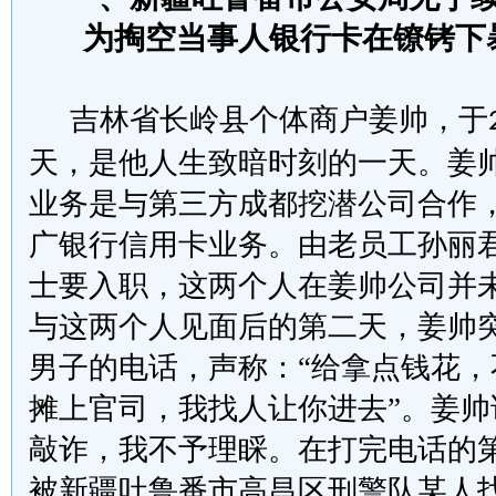
为掏空当事人银行卡在镣铐下
吉林省长岭县个体商户姜帅，于
天，是他人生致暗时刻的一天。姜
业务是与第三方成都挖潜公司合作
广银行信用卡业务。由老员工孙丽
士要入职，这两个人在姜帅公司并
与这两个人见面后的第二天，姜帅
男子的电话
，
声称：
“给拿点钱花
摊上官司，我找人让你进去”。姜帅
敲诈，我不予理睬。在打完电话的
被新疆吐鲁番市高昌区刑警队某人