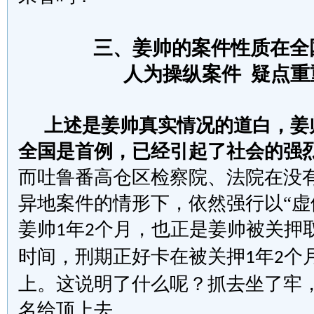
三、
姜帅的案件性质在全
人为操纵案件
疑点重
上述是姜帅真实情况的道白，姜
全国是首例，已经引起了社会的强
而吐鲁番高仓区检察院、法院在没
异地案件的情形下，依然强行以
“
姜帅
年
个月，也正是姜帅被关
押
1
2
时间，刑期正好卡在被关押
年
个
1
2
上。这说明了什么呢？抓去坐了牢
名给顶上
去
。