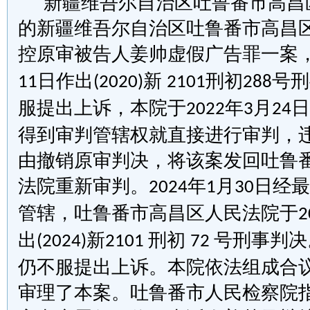
新疆维吾尔自治区吐鲁番市高昌
的新疆维吾尔自治区吐鲁番市高昌
控原审被告人姜帅虚假广告罪一案
日作出
新
刑初
号刑
11
(2020)
2101
288
服提出上诉，本院于
年
月
日
2022
3
24
得到审判管辖权就直接进行审判，违
由撤销原审判决，将该案发回吐鲁
法院重新审判。
年
月
日经最
2024
1
30
管辖，吐鲁番市高昌区人民法院于
2
出
新
刑初
号刑事判决
(2024)
2101
72
仍不服提出上诉。本院依法组成合
审理了本案。吐鲁番市人民检察院