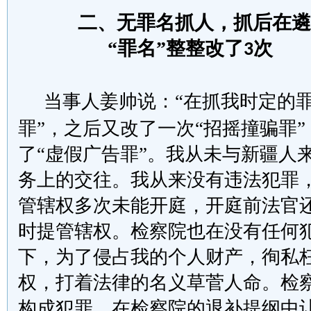
二、
无罪名
抓人，抓后在遴
“罪名”整整改了
次
3
当事人姜帅说：
“在抓我时定的
罪
”，之后又改了一次“招摇撞骗罪
了“虚假广告罪”。我从未与新疆人
务上的交往。我从来没有违法犯罪
管辖权多次
未能
开庭，开庭前法官
时提管辖权
。
检察院也在没有任何
下
，
为了侵占我的个人财产，徇私
权，打着法律的名义草菅人命
。
检
构成犯罪，在检察院的退补提纲中