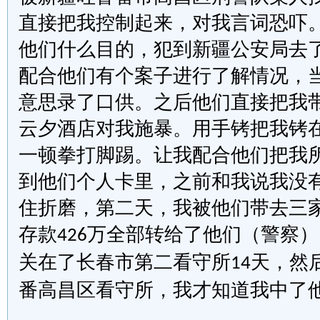
直接把我控制起来，对我言词恐吓
他们什么目的，犯到新疆公安局去
配合他们有个案子进行了解情况，
意思录了口供。之后他们直接把我
云夕酒店对我施暴。用手铐把我铐
一顿拳打脚踢。让我配合他们把我
到他们
个人
卡里，之前和我说我没
住折磨
，
第二天，我被他们带去三
存款
万全部转给了他们（警察）
426
关在了长春市第二看守所
天，然
14
番高昌区看守所，我才知道我中了他