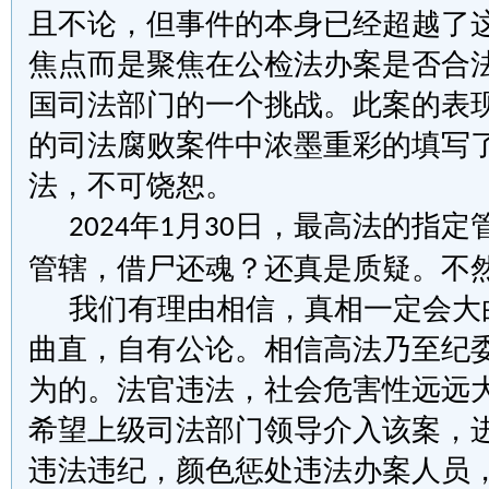
且不论
，但
事件
的
本身已
经
超
越
了
焦点而是聚焦在公检法办案是否合
国司法部门的一个挑战。
此案的表
的司法腐败案件中浓墨重彩的填写
法，不可饶恕。
年
月
日
，
最高法的指定
2024
1
30
管辖，借尸还魂？还真是质疑。不
我们有理由相信，真相一定会大
曲直，自有公论。相信高法乃至纪
为的。法官违法，社会危害性远远
希望上级司法部门领导介入该案，
违法违纪，颜色惩处违法办案人员