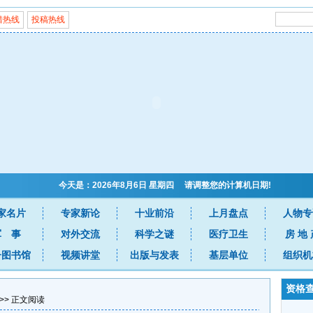
错热线
投稿热线
今天是：2026年8月6日 星期四 请调整您的计算机日期!
家名片
专家新论
十业前沿
上月盘点
人物专
军 事
对外交流
科学之谜
医疗卫生
房 地 
子图书馆
视频讲堂
出版与发表
基层单位
组织机
资格
>> 正文阅读