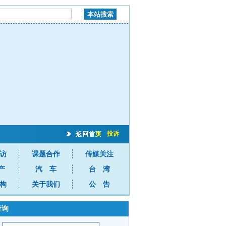
投诉
访
课题合作
传媒关注
产
汽 车
台 湾
构
关于我们
公 告
查询