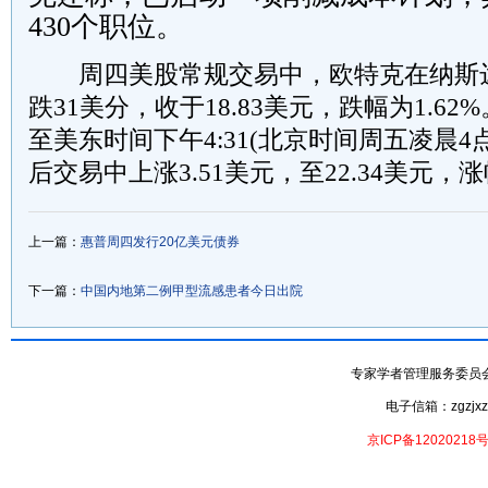
430
个职位。
周四美股常规交易中，欧特克在纳斯
跌
31
美分，收于
18.83
美元，跌幅为
1.62%
至美东时间下午
4:31(
北京时间周五凌晨
4
后交易中上涨
3.51
美元，至
22.34
美元，涨
上一篇：
惠普周四发行20亿美元债券
下一篇：
中国内地第二例甲型流感患者今日出院
专家学者管理服务委员会- 专家
电子信箱：zgzjxzx
京ICP备12020218号