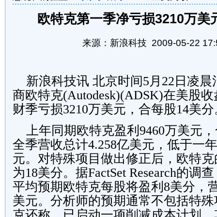
欧特克第一季净亏损3210万美元
来源：新浪科技 2009-05-22 17:5
新浪科技讯 北京时间
5
月
22
日凌晨
商欧特克
(Autodesk)(ADSK)
在美股收
财季亏损
3210
万美元，合每股
14
美分
上年同期欧特克盈利
9460
万美元，
全季营收总计
4.258
亿美元，低于一
元。对特殊项目做出修正后，欧特克
为
18
美分。据
FactSet Research
的调查
平均预期欧特克每股将盈利
8
美分，
美元。分析师的预期通常不包括特殊
克还称，已启动一项削减成本计划，