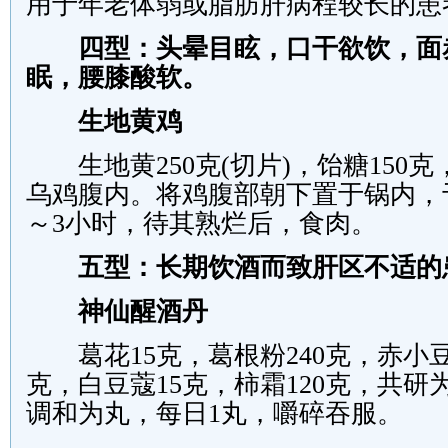
用于年老体弱或脂肪肝病程较长的患
四型：头晕目眩，口干欲饮，面
眠，腰膝酸软。
生地黄鸡
生地黄
250
克
(
切片
)
，饴糖
150
克
乌鸡腹内。将鸡腹部朝下置于锅内，
～
3
小时，待其熟烂后，食肉。
五型：长期饮酒而致肝区不适的
神仙醒酒丹
葛花
15
克，葛根粉
240
克，赤小
克，白豆蔻
15
克，柿霜
120
克，共研
调和为丸，每日
1
丸，嚼碎吞服。