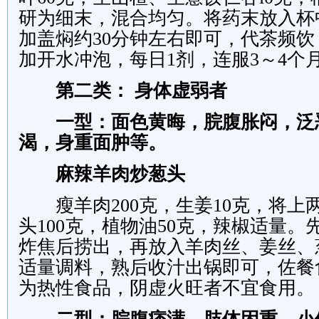
研为细末，混合均匀。将药末放入杯
加盖焖约
30
分钟左右即可，代茶频饮
加开水冲泡，每日
1
剂，连服
3
～
4
个
第二类： 身体虚弱者
一型：面色黄晦，脘腹胀闷，泛
渴，身重面肿等。
麻辣羊肉炒葱头
瘦羊肉
200
克，生姜
10
克，将上
头
100
克，植物油
50
克，辣椒适量。
炸焦后捞出，再放入羊肉丝、姜丝、
适量调料，熟后收汁出锅即可，佐餐
为热性食品，阴虚火旺者不宜食用。