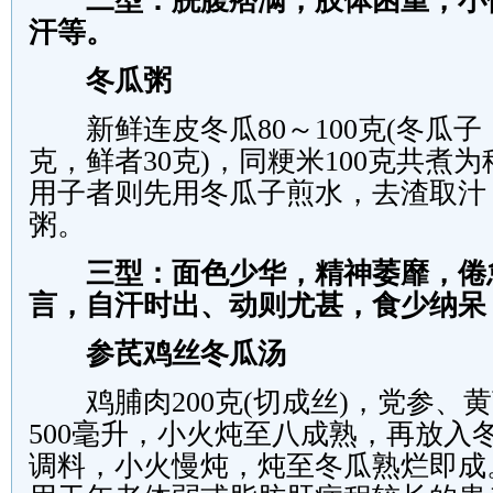
二型：脘腹痞满，肢体困重，小
汗等。
冬瓜粥
新鲜连皮冬瓜
80
～
100
克
(
冬瓜子
克，鲜者
30
克
)
，同粳米
100
克共煮为
用子者则先用冬瓜子煎水，去渣取汁
粥。
三型：面色少华，精神萎靡，倦
言，自汗时出、动则尤甚，食少纳呆
参芪鸡丝冬瓜汤
鸡脯肉
200
克
(
切成丝
)
，党参、黄
500
毫升，小火炖至八成熟，再放入
调料，小火慢炖，炖至冬瓜熟烂即成