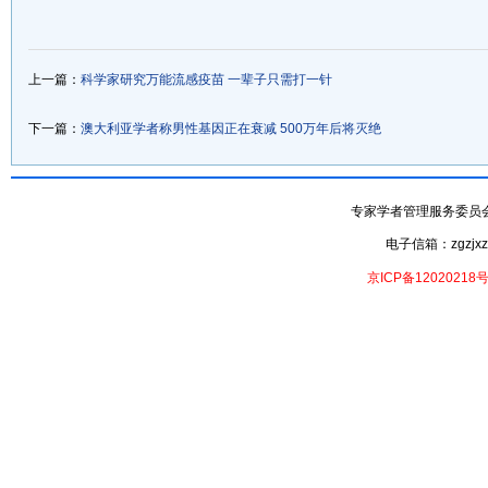
上一篇：
科学家研究万能流感疫苗 一辈子只需打一针
下一篇：
澳大利亚学者称男性基因正在衰减 500万年后将灭绝
专家学者管理服务委员会- 专家
电子信箱：zgzjxzx
京ICP备12020218号